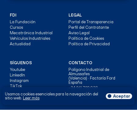
FDI
LEGAL
La Fundación
Portal de Transparencia
Cursos
Perfil del Contratante
Mecatrónica Industrial
Aviso Legal
Vehículos Industriales
Política de Cookies
Actualidad
Política de Privacidad
SÍGUENOS
CONTACTO
Youtube
Polígono Industrial de
Almussafes
LinkedIn
(Valencia) · Factoría Ford
Instagram
España
TikTok
+34 961 792 038
formacio@ford.com
Usamos cookies esenciales para la navegación del
Aceptar
sitio web.
Leer más