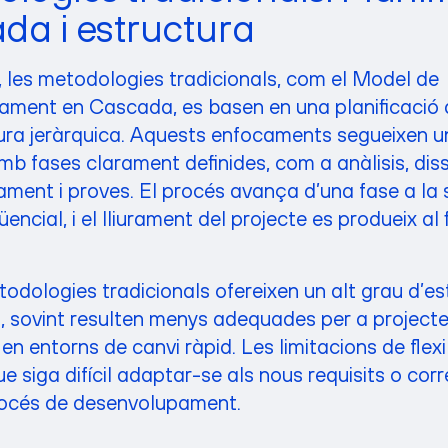
ada i estructura
, les metodologies tradicionals, com el Model de
ment en Cascada, es basen en una planificació d
ura jeràrquica. Aquests enfocaments segueixen u
amb fases clarament definides, com a anàlisis, dis
ment i proves. El procés avança d’una fase a la
ncial, i el lliurament del projecte es produeix al f
todologies tradicionals ofereixen un alt grau d’es
at, sovint resulten menys adequades per a project
en entorns de canvi ràpid. Les limitacions de flexib
e siga difícil adaptar-se als nous requisits o cor
rocés de desenvolupament.