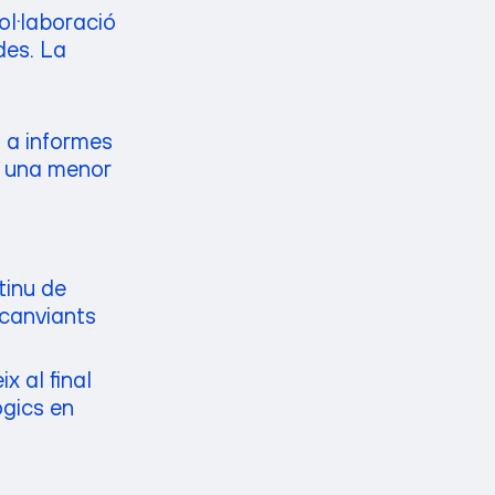
ol·laboració
des. La
a a informes
en una menor
tinu de
 canviants
x al final
ògics en