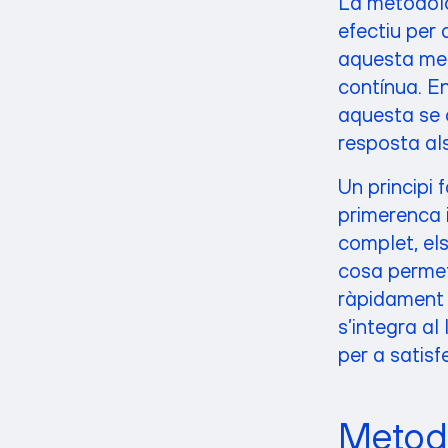
La metodolo
efectiu per 
aquesta meto
contínua. En 
aquesta se c
resposta als
Un principi 
primerenca i
complet, els
cosa permet
ràpidament 
s’integra al
per a satisf
Metodo