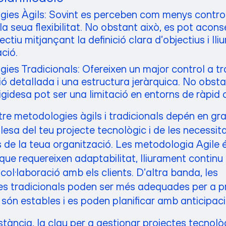
ies Àgils: Sovint es perceben com menys contro
a seua flexibilitat. No obstant això, es pot acons
ectiu mitjançant la definició clara d’objectius i lli
ció.
ies Tradicionals: Ofereixen un major control a t
ió detallada i una estructura jeràrquica. No obsta
igidesa pot ser una limitació en entorns de ràpid 
ntre metodologies àgils i tradicionals depén en g
lesa del teu projecte tecnològic i de les necessit
 de la teua organització. Les metodologia Agile é
que requereixen adaptabilitat, lliurament continu 
col·laboració amb els clients. D’altra banda, les
s tradicionals poden ser més adequades per a p
s són estables i es poden planificar amb anticipaci
stància, la clau per a gestionar projectes tecnol