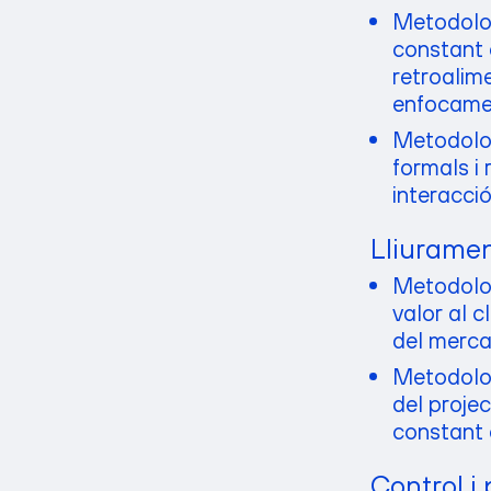
Metodolog
constant 
retroalim
enfocame
Metodolog
formals i
interacció
Lliuramen
Metodologi
valor al c
del merca
Metodologi
del projec
constant 
Control i 