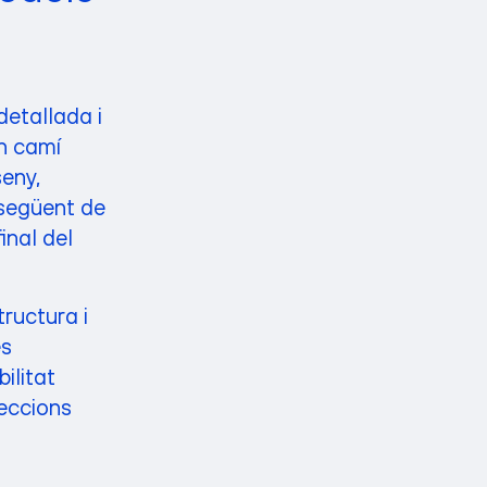
etallada i
n camí
seny,
 següent de
inal del
tructura i
es
ilitat
reccions