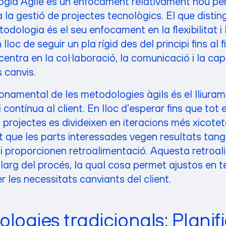
gia Agile és un enfocament relativament nou pe
a la gestió de projectes tecnològics. El que distin
dologia és el seu enfocament en la flexibilitat i
lloc de seguir un pla rígid des del principi fins al fi
entra en la col·laboració, la comunicació i la ca
 canvis.
fonamental de les metodologies àgils és el lliuram
 contínua al client. En lloc d’esperar fins que tot 
 projectes es divideixen en iteracions més xicotet
 que les parts interessades vegen resultats tang
i proporcionen retroalimentació. Aquesta retroal
 llarg del procés, la qual cosa permet ajustos en 
er les necessitats canviants del client.
logies tradicionals: Planif