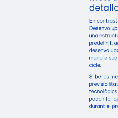
detall
En contrast
Desenvolupa
una estruct
predefinit, 
desenvolupa
manera seqüe
cicle.
Si bé les me
previsibilit
tecnològics 
poden fer qu
durant el p