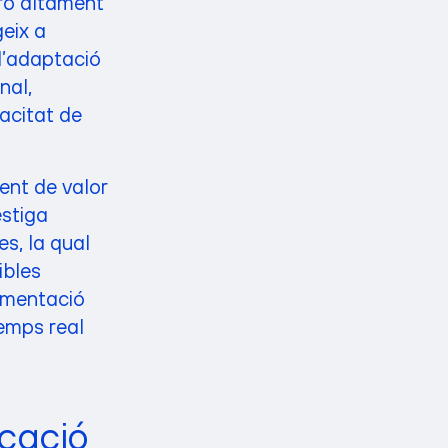
rò altament
geix a
 l’adaptació
nal,
pacitat de
ent de valor
estiga
es, la qual
ibles
imentació
temps real
icació