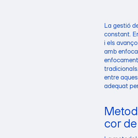
La gestió de
constant. En
i els avanç
amb enfocame
enfocaments
tradicionals
entre aques
adequat per 
Metodol
cor de