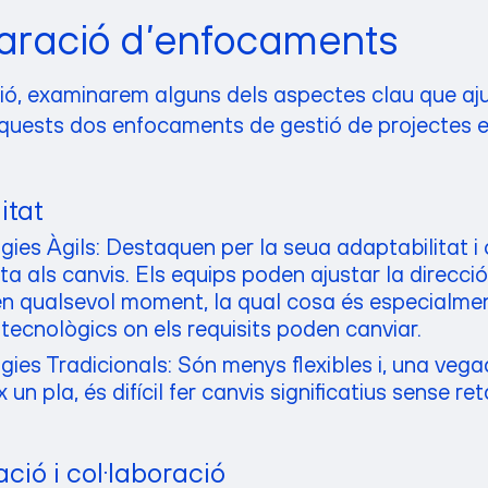
ració d’enfocaments
ió, examinarem alguns dels aspectes clau que aj
uests dos enfocaments de gestió de projectes 
itat
ies Àgils: Destaquen per la seua adaptabilitat i
a als canvis. Els equips poden ajustar la direcció
en qualsevol moment, la qual cosa és especialme
 tecnològics on els requisits poden canviar.
ies Tradicionals: Són menys flexibles i, una veg
x un pla, és difícil fer canvis significatius sense re
ió i col·laboració