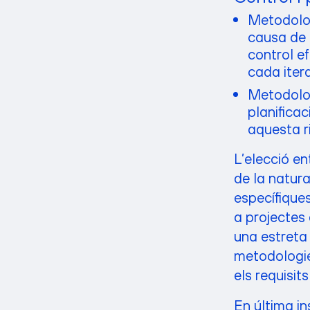
Metodolog
causa de l
control ef
cada itera
Metodolog
planificac
aquesta r
L’elecció e
de la natura
específiques
a projectes 
una estreta 
metodologie
els requisit
En última in