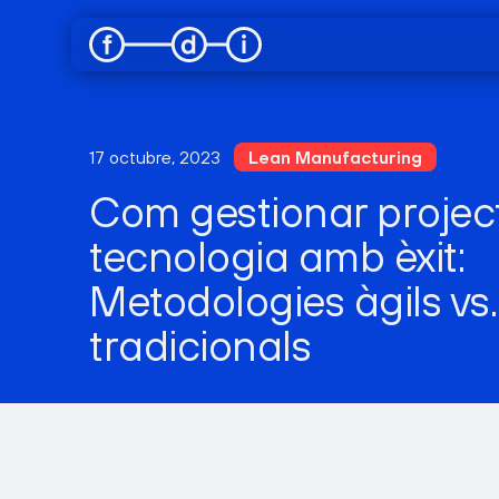
17 octubre, 2023
Lean Manufacturing
Com gestionar projec
tecnologia amb èxit:
Metodologies àgils vs.
tradicionals