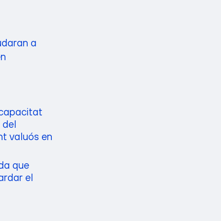
udaran a
en
 capacitat
 del
nt valuós en
ada que
tardar el