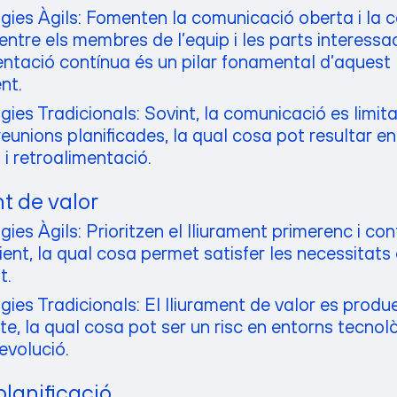
ies Àgils: Fomenten la comunicació oberta i la c
entre els membres de l’equip i les parts interessa
entació contínua és un pilar fonamental d’aquest
nt.
ies Tradicionals: Sovint, la comunicació es limit
 reunions planificades, la qual cosa pot resultar 
 i retroalimentació.
t de valor
es Àgils: Prioritzen el lliurament primerenc i con
lient, la qual cosa permet satisfer les necessitats
t.
es Tradicionals: El lliurament de valor es produei
te, la qual cosa pot ser un risc en entorns tecnol
evolució.
planificació