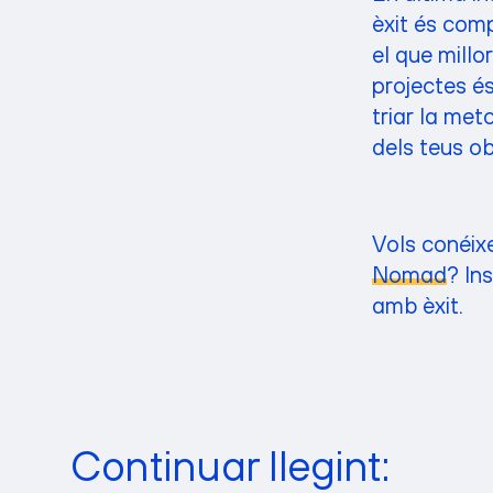
èxit és comp
el que millo
projectes és
triar la me
dels teus ob
Vols conéix
Nomad
? In
amb èxit.
Continuar llegint: