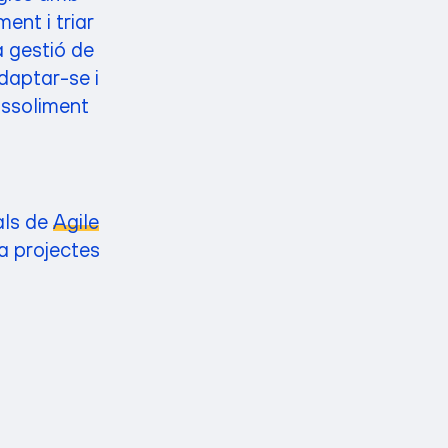
ent i triar
a gestió de
daptar-se i
assoliment
als de
Agile
a projectes