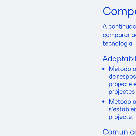
Compa
A continuac
comparar aq
tecnologia:
Adaptabil
Metodolog
de respost
projecte 
projectes
Metodolog
s’establei
projecte.
Comunicac