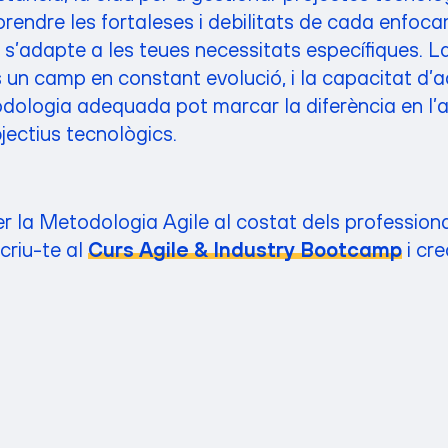
rendre les fortaleses i debilitats de cada enfocam
r s’adapte a les teues necessitats específiques. L
 un camp en constant evolució, i la capacitat d’a
todologia adequada pot marcar la diferència en l’
jectius tecnològics.
er la Metodologia Agile al costat dels profession
scriu-te al
Curs Agile & Industry Bootcamp
i cre