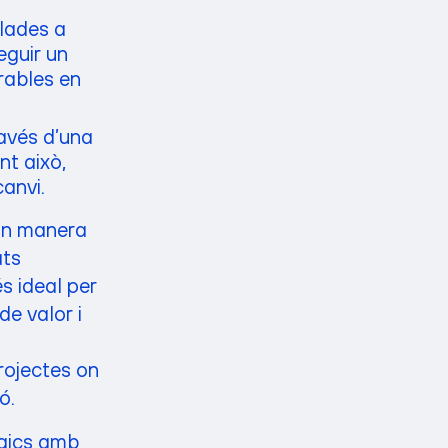
lades a
eguir un
urables en
ravés d’una
nt això,
canvi.
ran manera
ats
s ideal per
de valor i
rojectes on
ó.
ògics amb