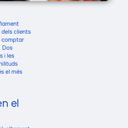
afiament
dels clients
l comptar
. Dos
 i les
milituds
és el més
en el