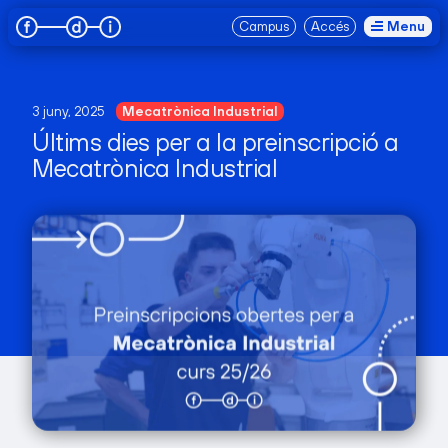
Suscríbete a nuestra newsletter para recibir novedades de nuestros cursos.
Campus
Accés
Menu
3 juny, 2025
Mecatrònica Industrial
Últims dies per a la preinscripció a
Mecatrònica Industrial