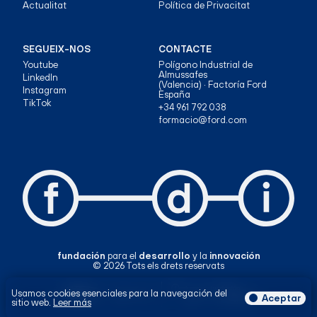
Actualitat
Política de Privacitat
SEGUEIX-NOS
CONTACTE
Youtube
Polígono Industrial de
Almussafes
LinkedIn
(Valencia) · Factoría Ford
Instagram
España
TikTok
+34 961 792 038
formacio@ford.com
fundación
para el
desarrollo
y la
innovación
© 2026 Tots els drets reservats
Usamos cookies esenciales para la navegación del
Aceptar
sitio web.
Leer más