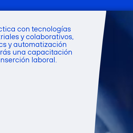
ctica con tecnologías
iales y colaborativos,
ytics y automatización
guirás una capacitación
nserción laboral.