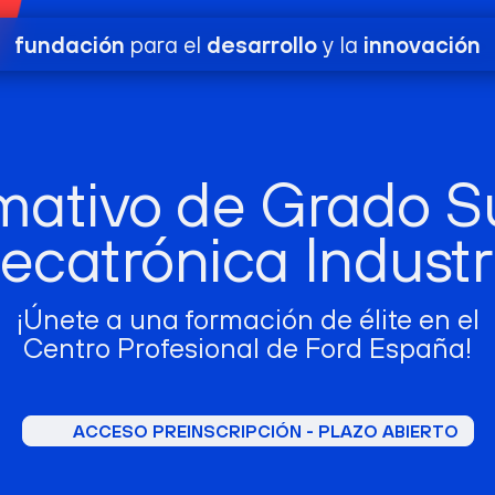
Suscríbete a nuestra newsletter para recibir novedades de nuestr
fundación
para el
desarrollo
y la
innovación
mativo de Grado S
catrónica Industr
¡Únete a una formación de élite en el
Centro Profesional de Ford España!
ACCESO PREINSCRIPCIÓN - PLAZO ABIERTO