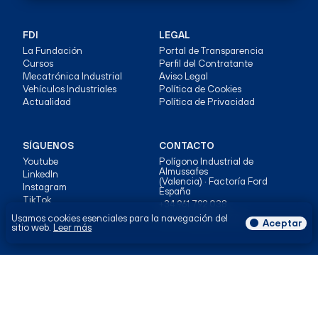
FDI
LEGAL
La Fundación
Portal de Transparencia
Cursos
Perfil del Contratante
Mecatrónica Industrial
Aviso Legal
Vehículos Industriales
Política de Cookies
Actualidad
Política de Privacidad
SÍGUENOS
CONTACTO
Youtube
Polígono Industrial de
Almussafes
LinkedIn
(Valencia) · Factoría Ford
Instagram
España
TikTok
+34 961 792 038
formacio@ford.com
Usamos cookies esenciales para la navegación del
Aceptar
sitio web.
Leer más