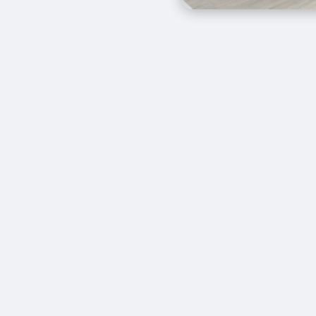
junio, acogemos a los candidatas y candidatos qu
a de acceso al
Ciclo Formativo de Grado Superior
 Industrial
del Centro de Formación Profesional
 el curso 2026/27.
 de ellos, este examen representa el primer pas
specializada vinculada a la industria avanzada, l
ón, la robótica y el mantenimiento industrial. E
mación técnica, práctica en entornos reales y c
utilizadas actualmente en la industria.
ueremos agradecer el interés y el esfuerzo de to
e han decidido afrontar este reto. Les deseamo
a jornada de hoy y les animamos a seguir apostan