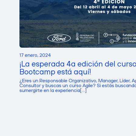
17 enero, 2024
¡La esperada 4a edición del curso
Bootcamp está aquí!
¿Eres un Responsable Organizativo, Manager, Líder, A
Consultor y buscas un curso Agile? Si estás buscando
sumergirte en la experiencia[...]