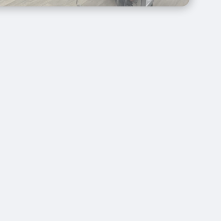
e participan
 en
Ford
o hacia una
a
l programa
ontacto con
das las
s mucha
do por su