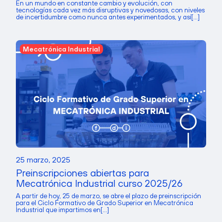
En un mundo en constante cambio y evolución, con
tecnologías cada vez más disruptivas y novedosas, con niveles
de incertidumbre como nunca antes experimentados, y así[...]
Mecatrónica Industrial
25 marzo, 2025
Preinscripciones abiertas para
Mecatrónica Industrial curso 2025/26
A partir de hoy, 25 de marzo, se abre el plazo de preinscripción
para el Ciclo Formativo de Grado Superior en Mecatrónica
Industrial que impartimos en[...]