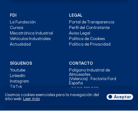
FDI
LEGAL
La Fundación
Portal de Transparencia
Cursos
Perfil del Contratante
Mecatrónica Industrial
Aviso Legal
Vehículos Industriales
Política de Cookies
Actualidad
Política de Privacidad
SÍGUENOS
CONTACTO
Youtube
Polígono Industrial de
Almussafes
LinkedIn
(Valencia) · Factoría Ford
Instagram
España
TikTok
+34 961 792 038
formacio@ford.com
Usamos cookies esenciales para la navegación del
Aceptar
sitio web.
Leer más