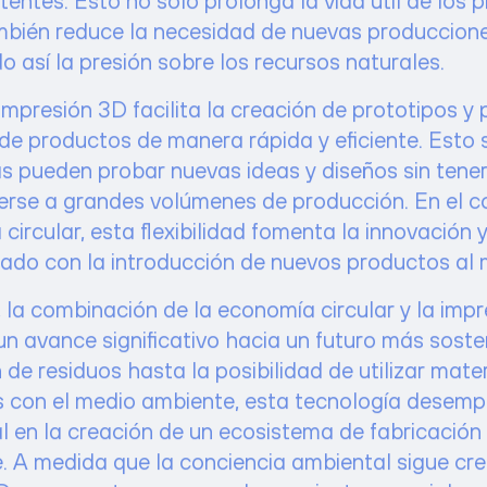
mbién reduce la necesidad de nuevas produccione
 así la presión sobre los recursos naturales.
impresión 3D facilita la creación de prototipos y
de productos de manera rápida y eficiente. Esto s
s pueden probar nuevas ideas y diseños sin tene
se a grandes volúmenes de producción. En el c
circular, esta flexibilidad fomenta la innovación 
iado con la introducción de nuevos productos al
 la combinación de la economía circular y la imp
un avance significativo hacia un futuro más soste
 de residuos hasta la posibilidad de utilizar mate
 con el medio ambiente, esta tecnología desem
al en la creación de un ecosistema de fabricació
. A medida que la conciencia ambiental sigue cre
D se presenta como una herramienta esencial par