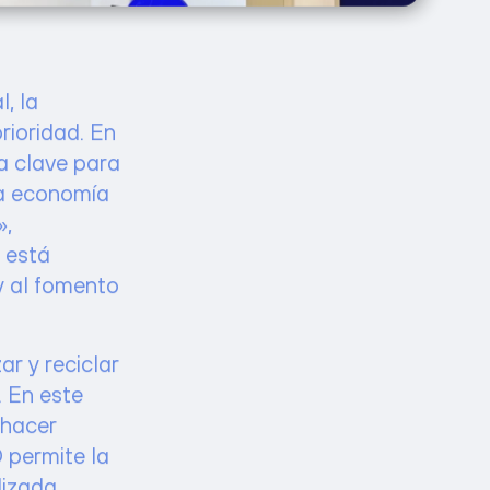
, la
rioridad. En
a clave para
la economía
»,
 está
y al fomento
ar y reciclar
. En este
 hacer
 permite la
izada,