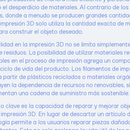
 el desperdicio de materiales. Al contrario de lo
es, donde a menudo se producen grandes cantida
 impresión 3D solo utiliza la cantidad exacta de m
ara construir el objeto deseado.
lidad en la impresión 3D no se limita simplemente
 residuos. La posibilidad de utilizar materiales r
les en el proceso de impresión agrega un comp
 ciclo de vida del producto. Los filamentos de imp
 partir de plásticos reciclados o materiales orgá
uyen la dependencia de recursos no renovables, s
entan una cadena de suministro más sostenible.
o clave es la capacidad de reparar y mejorar obj
 impresión 3D. En lugar de descartar un artículo 
ogía permite a los usuarios reparar piezas dañad
tentes. Esto no solo prolonga la vida útil de los 