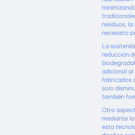
minimizando
tradicional
residuos, la
necesario p
La sostenibi
reducción de
biodegradab
adicional al
fabricados a
solo dismin
también fom
Otro aspect
mediante la
esta tecnol
diseños exis