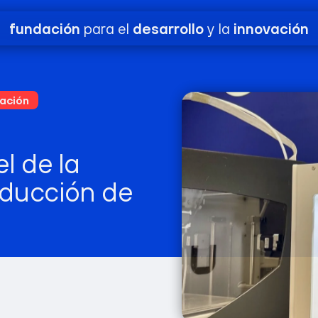
Suscríbete a nuestra newsletter para recibir novedades de nuestr
fundación
para el
desarrollo
y la
innovación
ación
el de la
educción de