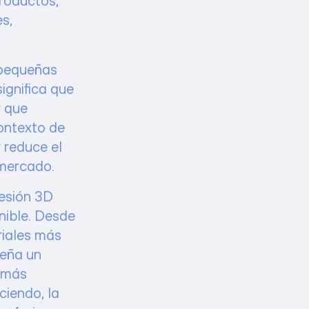
s,
 pequeñas
ignifica que
r que
ontexto de
y reduce el
 mercado.
resión 3D
nible. Desde
riales más
peña un
n más
ciendo, la
a forjar un