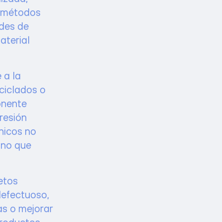
s métodos
des de
aterial
 a la
eciclados o
onente
resión
nicos no
ino que
etos
defectuoso,
as o mejorar
productos,