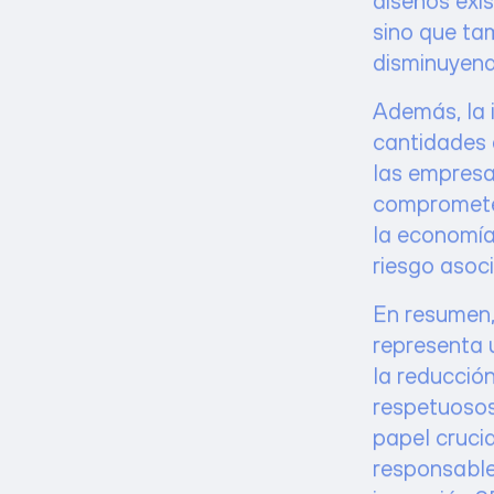
sino que ta
disminuyendo
Además, la 
cantidades 
las empresa
comprometer
la economía 
riesgo asoc
En resumen,
representa 
la reducción
respetuosos
papel cruci
responsable
impresión 3